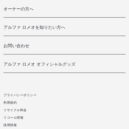
特別購入サポート
STELVIO
オーナーの方へ
ローン＆リース
GIULIA
ローンシミュレーター
STELVIO QUADRIFOGLIO
サービスプログラム
自動車保険
アルファ ロメオを知りたい方へ
GIULIA QUADRIFOGLIO
点検・車検
カーリース FLAT RIDE
特別仕様車
プレミアムプラス（車検付帯）
サブスク型カーリース FIRST RIDE
WEBマガジン ALFA TRIBE
自動車保険
お問い合わせ
アルファ ロメオ 認定中古車
アルファ ロメオ 公式YOUTUBE
純正パーツ・アクセサリー / タイヤ
充電について
アルファ ロメオの歴史
ナビゲーションの地図更新:GIULIA, STELVIO
お見積り依頼
補助金について
オフィシャルグッズ
アルファ ロメオ オフィシャルグッズ
ナビゲーションの地図更新:TONALE
試乗お申込み
カタログ一覧
カタログ一覧
MY ALFA
ご購入に関するお問い合わせ
アルファロメオ オフィシャルグッズ
特別購入サポート
プライバシーポリシー
利用規約
リサイクル料金
リコール情報
採用情報