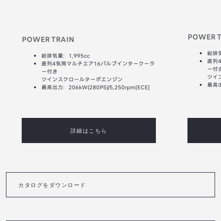
POWER 
POWER TRAIN
総排気
総排気量：1,995cc
直列
直列4気筒マルチエア16バルブインタークーラ
ー付
ー付き
ツイ
ツインスクロールターボエンジン
最高出
最高出力：206kW(280PS)/5,250rpm[ECE]
詳細はこちら
カタログをダウンロード