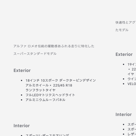
快適性とアグ
たモデル
アルファ ロメオ伝統の躍動感あふれる走りに特化した
Exterior
スーパースタンダードモデル
19
＋ 2
Exterior
イヤ
ウイ
18インチ 10スポーク ダークタービンデザイン
VEL
アルミホイール＋ 225/45 R18
ランフラットタイヤ
フルLEDマトリクスヘッドライト
アルミニウムルーフパネル
Interior
スポ
Interior
スポ
レザ
スポーツレザーステアリング