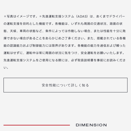
※写真はイメージです。※先進運転支援システム（ADAS）は、あくまでドライバー
の運転支援を目的とした機能です。各機能は、いずれも周囲の交通状況、路面の状
態、天候、車両の状態など、条件によっては作動しない場合、または性能を十分に発
揮できない場合があることをあらかじめご了承ください。また、搭載されている各機
能の認識能力および制御能力には限界があります。各機能の能力を過信および頼った
運転はせずに、運転中は常に周囲の状況に気をつけ、安全運転をお願いいたします。
先進運転支援システムをご使用になる際には、必ず取扱説明書を事前にお読みくださ
い。
安全性能について詳しく知る
DIMENSION