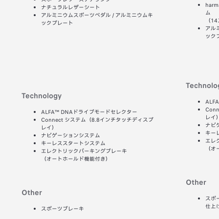
har
ナチュラルレザーシート
ム
アルミニウムスポーツペダル / アルミニウムキ
（1
ックプレート
アル
ック
Technolo
Technology
AL
Con
ALFA™ DNAドライブモードセレクター
レイ
Connect システム（8.8インチタッチディスプ
ナビ
レイ）
キー
ナビゲーションシステム
エレ
キーレススタートシステム
（オ
エレクトリックパーキングブレーキ
（オートホールド機能付き）
Other
Other
スポ
仕上
スポーツブレーキ